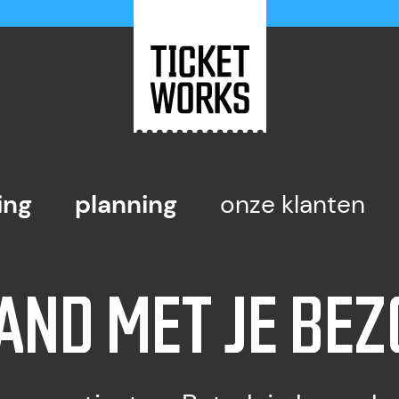
ing
planning
onze klanten
AND MET JE BE