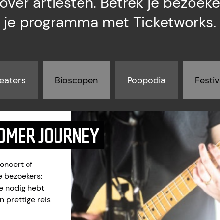
over artiesten. Betrek je bezoeke
je programma met Ticketworks.
eaters
Bioscopen
Poppodia
Festiv
OMER JOURNEY
concert of
e bezoekers:
je nodig hebt
 prettige reis