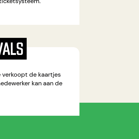
ticketsysteem.
VALS
je verkoopt de kaartjes
e medewerker kan aan de