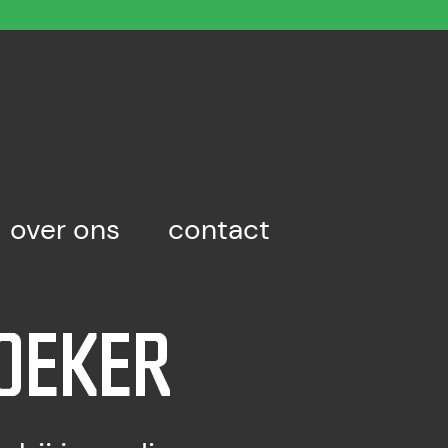
over ons
contact
ZOEKER