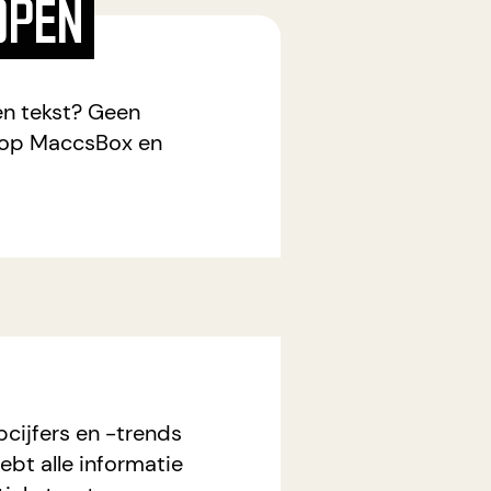
OPEN
en tekst? Geen
g op MaccsBox en
pcijfers en -trends
ebt alle informatie