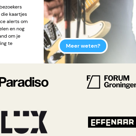
bezoekers
die kaartjes
ice alerts
om
elen en nog
hand om je
ing te
Meer weten?