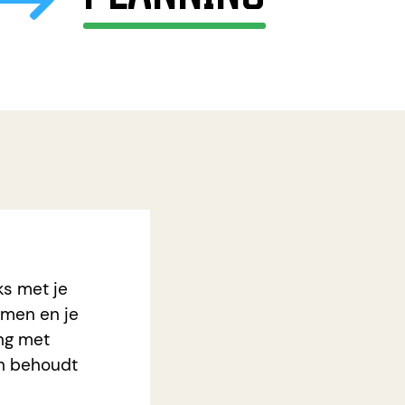
ks met je
emen en je
ng met
on behoudt