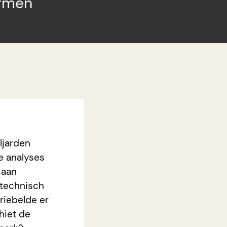
ermen
ljarden
e analyses
 aan
 technisch
riebelde er
hiet de