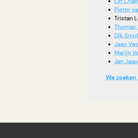
Lin Cha
Pieter v
Tristan 
Thomas 
Dik Smi
Jaap Vee
Marijn V
Jan Jaap
We zoeken 