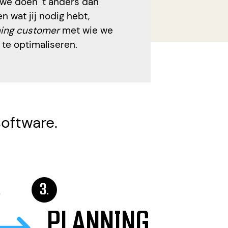
 we doen ‘t anders dan
 wat jij nodig hebt,
ing
customer
met wie we
te optimaliseren.
software.
PLANNING