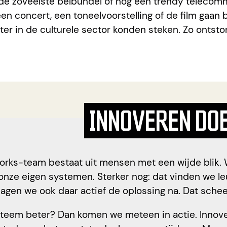
de zoveelste belbundel of nog een trendy telecom
en concert, een toneelvoorstelling of de film gaan
er in de culturele sector konden steken. Zo ontst
INNOVEREN DO
orks-team bestaat uit mensen met een wijde blik. 
onze eigen systemen. Sterker nog: dat vinden we le
jagen we ook daar actief de oplossing na. Dat scheel
teem beter? Dan komen we meteen in actie. Innove