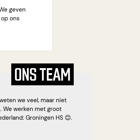
 We geven
n op ons
ONS TEAM
weten we veel, maar niet
rk. We werken met groot
derland: Groningen HS 😊.