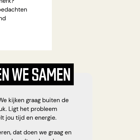
merk?
 bedachten
ond
EN WE SAMEN
We kijken graag buiten de
uk. Ligt het probleem
t jou tijd en energie.
ren, dat doen we graag en