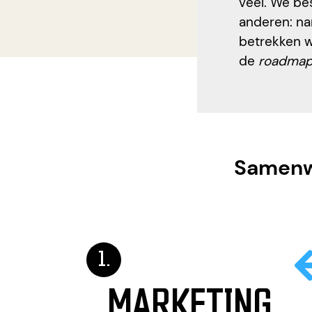
veel. We be
anderen: na
betrekken we
de
roadma
Samenw
MARKETING