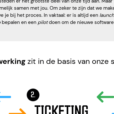
steden er het grootste deel van onze tijd aan. Maar
melijk samen met jou. Om zeker te zijn dat we maken
 je bij het proces. In vaktaal: er is altijd een
launch
p
bepalen en een
pilot
doen om de nieuwe software 
erking
zit in de basis van onze 
TICKETING