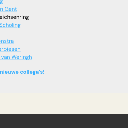
ng
an Gent
Leichsenring
Scholing
d
nstra
erbiesen
 van Weringh
nieuwe collega’s!